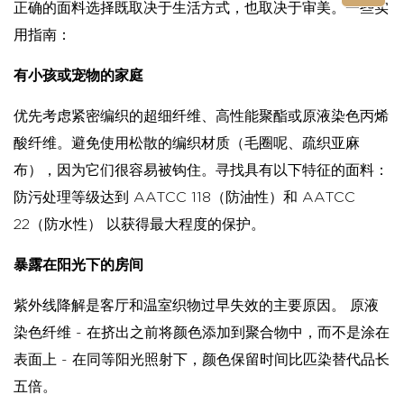
正确的面料选择既取决于生活方式，也取决于审美。一些实
用指南：
有小孩或宠物的家庭
优先考虑紧密编织的超细纤维、高性能聚酯或原液染色丙烯
酸纤维。避免使用松散的编织材质（毛圈呢、疏织亚麻
布），因为它们很容易被钩住。寻找具有以下特征的面料：
防污处理等级达到 AATCC 118（防油性）和 AATCC
22（防水性）
以获得最大程度的保护。
暴露在阳光下的房间
紫外线降解是客厅和温室织物过早失效的主要原因。
原液
染色纤维
- 在挤出之前将颜色添加到聚合物中，而不是涂在
表面上 - 在同等阳光照射下，颜色保留时间比匹染替代品长
五倍。