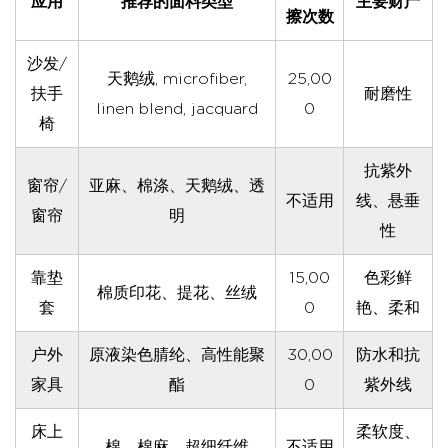
应用
推荐的面料类型
主要财产
擦次数
沙发/
天鹅绒, microfiber,
25,00
扶手
耐磨性
linen blend, jacquard
0
椅
抗紫外
窗帘/
亚麻、棉涤、天鹅绒、透
不适用
线、悬垂
窗帘
明
性
靠垫
15,00
色彩鲜
棉质印花、提花、丝绒
套
0
艳、柔和
户外
原液染色腈纶、高性能聚
30,00
防水和抗
家具
酯
0
紫外线
床上
柔软度、
棉、棉麻、超细纤维
不适用