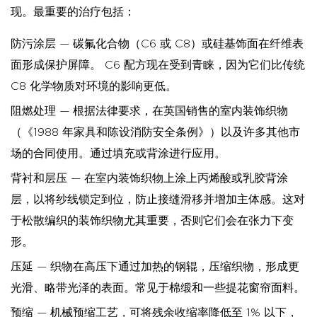
现。最重要的治疗包括：
防污涂层
— 碳氟化合物（C6 或 C8）或硅基饰面在纤维表
面形成保护屏障。 C6 配方现在受到青睐，因为它们比传统
C8 化学物质对环境的影响更低。
阻燃处理
— 根据法律要求，在英国销售的室内装饰织物
（《1988 年家具和陈设消防安全条例》）以及许多其他市
场的合同使用。通过填充或背涂进行应用。
背衬和层压
— 在室内装饰织物上涂上丙烯酸或乳胶背涂
层，以将纱线锁定到位，防止接缝滑移并增加主体感。这对
于松散编织的装饰织物尤其重要，否则它们会在张力下变
形。
压延
— 织物在高压下通过加热的钢辊，压缩织物，形成更
光滑、略带光泽的表面。常见于棉缎和一些提花窗帘面料。
预缩
— 机械预缩工艺，可将残余收缩率降低至 1% 以下，