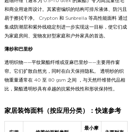
超细纤维（通常为 0.5–1.0 dtex 的聚酯）专为高流量住宅
和商业用途而设计。其紧密编织的结构可排斥液体、防污且
易于擦拭干净。
Crypton 和 Sunbrella 等高性能面料
通过
集成防潮层和紫外线稳定剂进一步实现这一目标，使它们成
为家庭房间、宠物友好型家庭和户外家具的首选。
薄纱和巴里纱
透明织物——平纹聚酯纤维或亚麻巴里纱——主要用作窗
帘。它们扩散自然光，同时在白天保持隐私。
透明纱的织
物重量通常在 40 至 80 gsm 之间
，与天然纤维替代品相
比，聚酯透明纱具有卓越的抗紫外线性和形状保持性。
家居装饰面料（按应用分类）：快速参考
最小摩