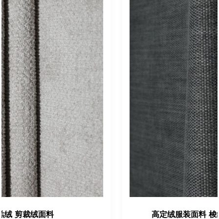
高定绒服装面料 梭织剪绒厂家 可现货定制